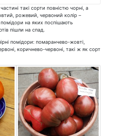
частині такі сорти повністю чорні, а
овтий, рожевий, червоний колір –
і помідори на яких поспішають
тів пішли на спад.
лірні помідори: помаранчево-жовті,
рвоні, коричнево-червоні, такі ж як сорт