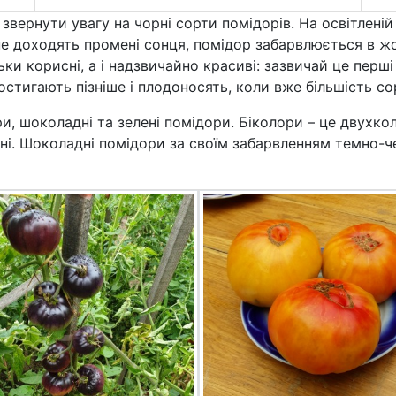
вернути увагу на чорні сорти помідорів. На освітленій 
 не доходять промені сонця, помідор забарвлюється в ж
льки корисні, а і надзвичайно красиві: зазвичай це перш
остигають пізніше і плодоносять, коли вже більшість сор
и, шоколадні та зелені помідори. Біколори – це двухко
і. Шоколадні помідори за своїм забарвленням темно-че