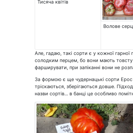
Тисяча квітів
Волове сер
Але, гадаю, такі сорти є у кожної гарної
солодким перцем, бо вони мають товсту с
фарширувати, при запіканні вони не розпа
За формою є ще чудернацькі сорти Ерос 
тріскаються, зберігаються довше. Підходя
назви сортів... в банці це особливо поміт