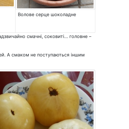
Волове серце шоколадне
адзвичайно смачні, соковиті… головне –
ітей. А смаком не поступаються іншим