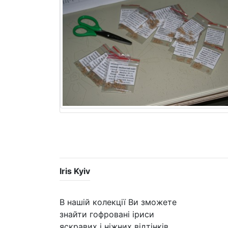
Iris Kyiv
В нашій колекції Ви зможете
знайти гофровані іриси
яскравих і ніжних відтінків