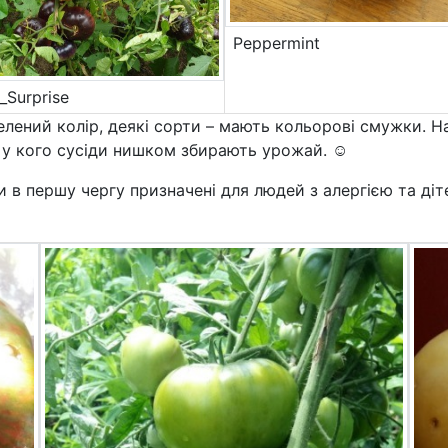
Peppermint
_Surprise
елений колір, деякі сорти – мають кольорові смужки. Н
х, у кого сусіди нишком збирають урожай. ☺
ни в першу чергу призначені для людей з алергією та д