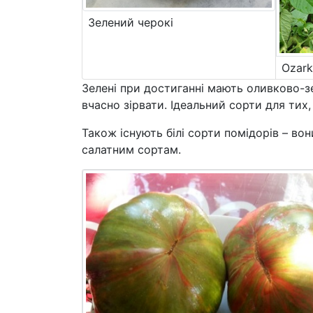
Зелений черокі
Ozark
Зелені при достиганні мають оливково-з
вчасно зірвати. Ідеальний сорти для ти
Також існують білі сорти помідорів – во
салатним сортам.