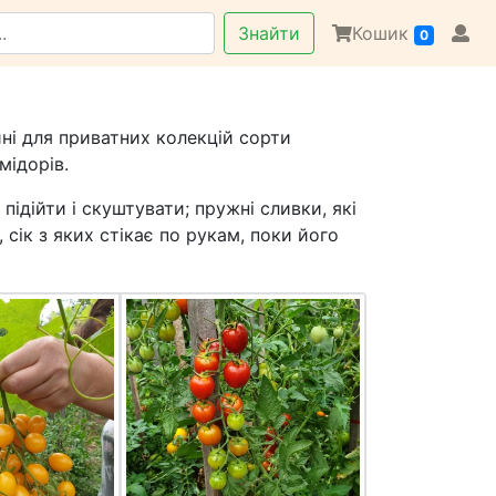
Знайти
Кошик
0
йні для приватних колекцій сорти
мідорів.
підійти і скуштувати; пружні сливки, які
 сік з яких стікає по рукам, поки його