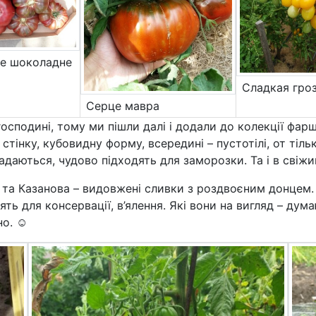
це шоколадне
Сладкая гро
Серце мавра
 господині, тому ми пішли далі і додали до колекції фар
тінку, кубовидну форму, всередині – пустотілі, от тіл
даються, чудово підходять для заморозки. Та і в свіжий
та Казанова – видовжені сливки з роздвоєним донцем. 
ть для консервації, в’ялення. Які вони на вигляд – дум
но. ☺