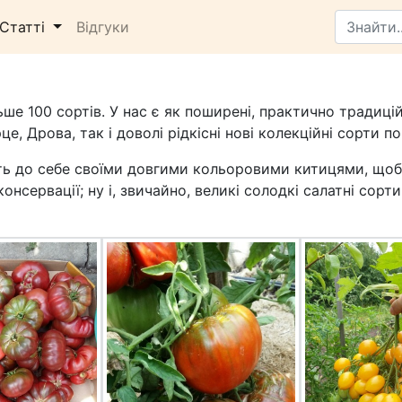
Статті
Відгуки
ьше 100 сортів. У нас є як поширені, практично традиці
е, Дрова, так і доволі рідкісні нові колекційні сорти по
анять до себе своїми довгими кольоровими китицями, щоб 
нсервації; ну і, звичайно, великі солодкі салатні сорти,