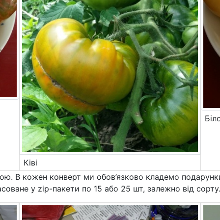
Біл
Ківі
тою. В кожен конверт ми обов’язково кладемо подарунки
соване у zip-пакети по 15 або 25 шт, залежно від сорту