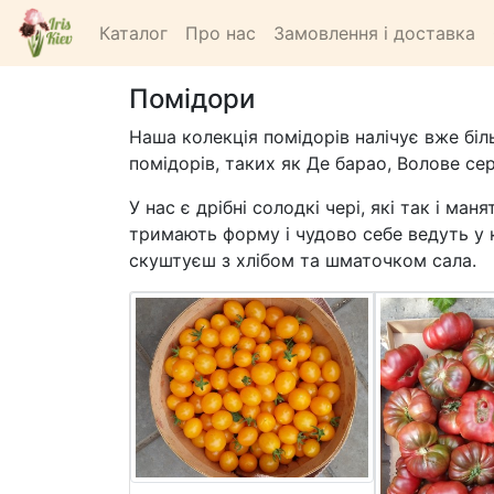
Каталог
Про нас
Замовлення і доставка
Помідори
Наша колекція помідорів налічує вже біл
помідорів, таких як Де барао, Волове серц
У нас є дрібні солодкі чері, які так і м
тримають форму і чудово себе ведуть у ко
скуштуєш з хлібом та шматочком сала.