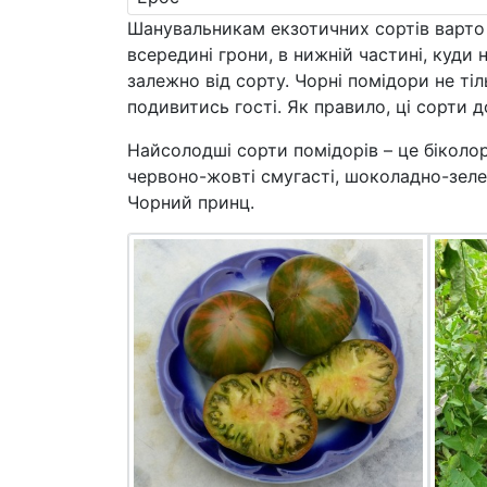
Шанувальникам екзотичних сортів варто з
всередині грони, в нижній частині, куди
залежно від сорту. Чорні помідори не ті
подивитись гості. Як правило, ці сорти д
Найсолодші сорти помідорів – це біколор
червоно-жовті смугасті, шоколадно-зелен
Чорний принц.