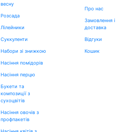
весну
Про нас
Розсада
Замовлення і
Лілейники
доставка
Суккуленти
Відгуки
Набори зі знижкою
Кошик
Насіння помідорів
Насіння перцю
Букети та
композиції з
сухоцвітів
Насіння овочів з
профпакетів
Насіння квітів з