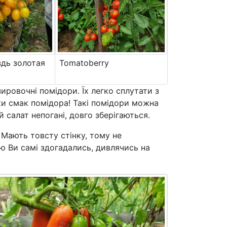
здь золотая
Tomatoberry
шировочні помідори. Їх легко сплутати з
ьки смак помідора! Такі помідори можна
 салат непогані, довго зберігаються.
Мають товсту стінку, тому не
аю Ви самі здогадались, дивлячись на